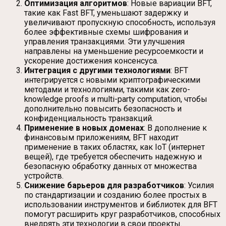
Оптимизация алгоритмов
: Новые вариации BFT,
такие как Fast BFT, уменьшают задержку и
увеличивают пропускную способность, используя
более эффективные схемы шифрования и
управления транзакциями. Эти улучшения
направлены на уменьшение ресурсоемкости и
ускорение достижения консенсуса.
Интеграция с другими технологиями
: BFT
интегрируется с новыми криптографическими
методами и технологиями, такими как zero-
knowledge proofs и multi-party computation, чтобы
дополнительно повысить безопасность и
конфиденциальность транзакций.
Применение в новых доменах
: В дополнение к
финансовым приложениям, BFT находит
применение в таких областях, как IoT (интернет
вещей), где требуется обеспечить надежную и
безопасную обработку данных от множества
устройств.
Снижение барьеров для разработчиков
: Усилия
по стандартизации и созданию более простых в
использовании инструментов и библиотек для BFT
помогут расширить круг разработчиков, способных
внедрять эти технологии в свои проекты.