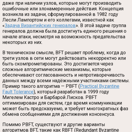
даже при наличии узлов, которые могут производить
ошибочные или злонамеренные действия. Концепция
возникла из задачи, сформулированной в 1982 году
Лесли Лампортом и его коллегами, известной как
«
Задача Византийских генералов
». В этой задаче группа
генералов должна была достигнуть единого решения о
начале атаки, несмотря на возможность предательства
некоторых из них.
В техническом смысле, BFT решает проблему, когда до
трети узлов в сети могут действовать некорректно или
быть скомпрометированы. Это достигается через
сложные алгоритмические механизмы, которые
обеспечивают согласованность и непротиворечивость
данных между всеми надёжными участниками системы.
Пример такого алгоритма — PBFT (
Practical Byzantine
Fault Tolerance
), который разработан в 1999 году
Мигелем Кастро и Барбарой Лисков. PBFT
оптимизирован для систем, где время коммуникации
может быть предсказуемо, и требует многократных фаз
обмена сообщениями для достижения консенсуса.
Помимо PBFT, существуют и другие варианты
алгоритмов BFT, такие как RBFT (Redundant Byzantine