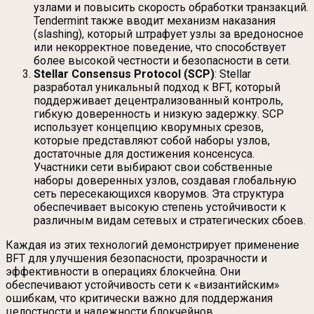
узлами и повысить скорость обработки транзакций.
Tendermint также вводит механизм наказания
(slashing), который штрафует узлы за вредоносное
или некорректное поведение, что способствует
более высокой честности и безопасности в сети.
Stellar Consensus Protocol (SCP)
: Stellar
разработал уникальный подход к BFT, который
поддерживает децентрализованный контроль,
гибкую доверенность и низкую задержку. SCP
использует концепцию кворумных срезов,
которые представляют собой наборы узлов,
достаточные для достижения консенсуса.
Участники сети выбирают свои собственные
наборы доверенных узлов, создавая глобальную
сеть пересекающихся кворумов. Эта структура
обеспечивает высокую степень устойчивости к
различным видам сетевых и стратегических сбоев.
Каждая из этих технологий демонстрирует применение
BFT для улучшения безопасности, прозрачности и
эффективности в операциях блокчейна. Они
обеспечивают устойчивость сети к «византийским»
ошибкам, что критически важно для поддержания
целостности и надежности блокчейнов.