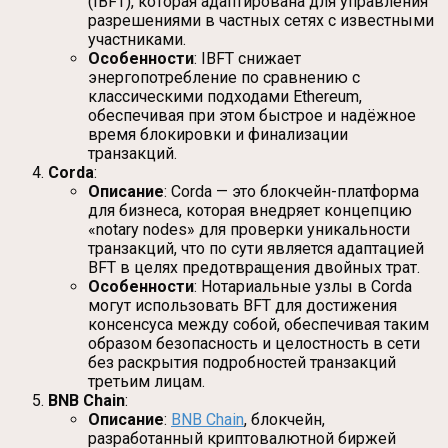
(IBFT), которая адаптирована для управления
разрешениями в частных сетях с известными
участниками.
Особенности
: IBFT снижает
энергопотребление по сравнению с
классическими подходами Ethereum,
обеспечивая при этом быстрое и надёжное
время блокировки и финализации
транзакций.
Corda
:
Описание
: Corda — это блокчейн-платформа
для бизнеса, которая внедряет концепцию
«notary nodes» для проверки уникальности
транзакций, что по сути является адаптацией
BFT в целях предотвращения двойных трат.
Особенности
: Нотариальные узлы в Corda
могут использовать BFT для достижения
консенсуса между собой, обеспечивая таким
образом безопасность и целостность в сети
без раскрытия подробностей транзакций
третьим лицам.
BNB Chain
:
Описание
:
BNB Chain
, блокчейн,
разработанный криптовалютной биржей