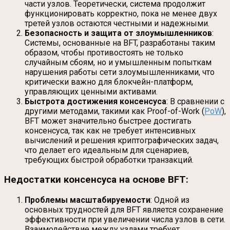
части узлов. Теоретически, система продолжит
функционировать корректно, пока не менее двух
третей узлов остаются честными и надежными.
Безопасность и защита от злоумышленников
:
Системы, основанные на BFT, разработаны таким
образом, чтобы противостоять не только
случайным сбоям, но и умышленным попыткам
нарушения работы сети злоумышленниками, что
критически важно для блокчейн-платформ,
управляющих ценными активами.
Быстрота достижения консенсуса
: В сравнении с
другими методами, такими как Proof-of-Work (
PoW
),
BFT может значительно быстрее достигать
консенсуса, так как не требует интенсивных
вычислений и решения криптографических задач,
что делает его идеальным для сценариев,
требующих быстрой обработки транзакций.
Недостатки консенсуса на основе BFT:
Проблемы масштабируемости
: Одной из
основных трудностей для BFT является сохранение
эффективности при увеличении числа узлов в сети.
Взаимодействие между узлами требует