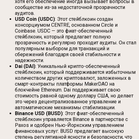
хотя его обеспечение иногда вызывает вопросы в
сообществе из-за недостаточной прозрачности
аудитов.
USD Coin (USDC)
: Этот стейблкоин создан
консорциумом CENTRE, основанном Circle и
Coinbase. USDC — это фиат-обеспеченный
стейблкоин, который предлагает полную
прозрачность и регулярно проходит аудиты. Он стал
популярным выбором для транзакций и
сбережений благодаря своей стабильности и
надежности.
Dai (DAI)
: Уникальный крипто-обеспеченный
стейблкоин, который поддерживается избыточным
количеством других криптовалют, заложенных в
смарт-контракты платформы MakerDAO на
блокчейне Ethereum. Dai поддерживает свою
стоимость равной одному доллару США, но делает
это через децентрализованное управление и
автоматические механизмы стабилизации.
Binance USD (BUSD)
: Этот фиат-обеспеченный
стейблкоин управляется Binance в партнерстве с
Paxos и одобрен Нью-Йоркским управлением
финансовых услуг. BUSD предлагает высокую
степень регулятивной ясности и безопасности, что