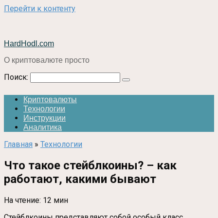
Перейти к контенту
HardHodl.com
О криптовалюте просто
Поиск:
Криптовалюты
Технологии
Инструкции
Аналитика
Главная
»
Технологии
Что такое стейблкоины? – как
работают, какими бывают
На чтение:
12 мин
Стейблкоины представляют собой особый класс