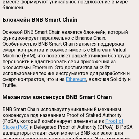
вместе формируют уникальное предложение в мире
блокчейн.
Блокчейн BNB Smart Chain
Основой BNB Smart Chain является блокчейн, который
функционирует параллельно с Binance Chain.
Особенностью BNB Smart Chain является поддержка
смарт-контрактов и совместимость с Ethereum Virtual
Machine (EVM), что позволяет разработчикам без труда
переносить и адаптировать свои приложения из
экосистемы Ethereum. Это достигается за счёт
использования тех же инструментов для разработки и
смарт-контрактов, что и на
Ethereum
, включая Solidity и
Truffle.
Механизм консенсуса BNB Smart Chain
BNB Smart Chain использует уникальный механизм
консенсуса под названием Proof of Staked Authority
(PoSA), который комбинирует элементы из
Proof of
Stake (PoS)
и Delegated Proof of Authority (DPoA). В PoSA
валидаторы ставят свои монеты BNB как залог для
участия в процессе валидации блоков. Этот механизм