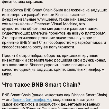
финансовых сервисах.
Разработка BNB Smart Chain была возложена на ведущих
инженеров и разработчиков Binance, включая
фундаментальные улучшения, такие как внедрение
совместимости с Ethereum Virtual Machine, что
существенно облегчило миграцию и развертывание
существующих Ethereum-проектов на новую платформу.
Это стратегическое решение значительно ускорило
принятие BNB Smart Chain сообществом разработчиков и
способствовало росту ее популярности.
Проект быстро набрал обороты, привлекая крупные
инвестиции и стремительно расширяя свой функционал,
что позволило Binance укрепить свои позиции в
качестве одной из ведущих криптовалютных платформ
мира.
Что такое BNB Smart Chain
?
BNB Smart Chain (ранее известная как Binance Smart Chain)
— это
блокчейн-платформа
, созданная для запуска
смарт-контрактов и разработки децентрализованных
приложений (DApps). Основной криптовалютой этой