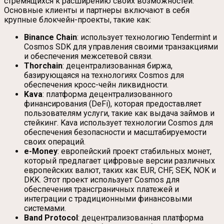
стремящихся к расширению своих возможностей.
Основные клиенты и партнеры включают в себя
крупные блокчейн-проекты, такие как:
Binance Chain
: использует технологию Tendermint и
Cosmos SDK для управления своими транзакциями
и обеспечения межсетевой связи.
Thorchain
: децентрализованная биржа,
базирующаяся на технологиях Cosmos для
обеспечения кросс-чейн ликвидности.
Kava
: платформа децентрализованного
финансирования (DeFi), которая предоставляет
пользователям услуги, такие как выдача займов и
стейкинг. Kava использует технологии Cosmos для
обеспечения безопасности и масштабируемости
своих операций.
e-Money
: европейский проект стабильных монет,
который предлагает цифровые версии различных
европейских валют, таких как EUR, CHF, SEK, NOK и
DKK. Этот проект использует Cosmos для
обеспечения трансграничных платежей и
интеграции с традиционными финансовыми
системами.
Band Protocol
: децентрализованная платформа