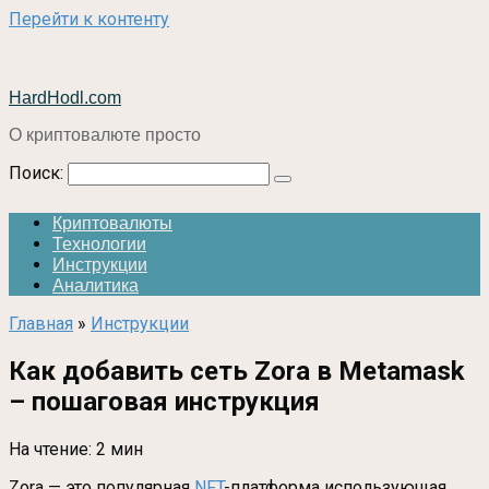
Перейти к контенту
HardHodl.com
О криптовалюте просто
Поиск:
Криптовалюты
Технологии
Инструкции
Аналитика
Главная
»
Инструкции
Как добавить сеть Zora в Metamask
– пошаговая инструкция
На чтение:
2 мин
Zora — это популярная
NFT
-платформа использующая