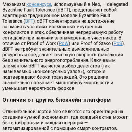
Механизм
консенсуса
, используемый в Neo, — delegated
Byzantine Fault Tolerance (dBFT), представляет собой
адаптацию традиционной модели Byzantine Fault
Tolerance (
BFT
). dBFT ориентирован на достижение
согласия в условиях возможных внутренних
конфликтов и атак, обеспечивая непрерывную работу
сети даже при наличии злонамеренных участников. В
отличие от Proof of Work (
PoW
) или Proof of Stake (
PoS
),
dBFT не требует значительных вычислительных
ресурсов и предлагает высокую скорость транзакций
без значительного энергопотребления. Ключевым
элементом dBFT является выбор делегатов (так
называемых «консенсусных узлов»), которые
подтверждают блоки транзакций. Это решение
значительно повышает масштабируемость сети и
уменьшает вероятность форков.
Отличия от других блокчейн-платформ
Отличительной чертой Neo является его ориентация на
создание «умной экономики», где каждый актив может
быть цифровым и каждая операция —
автоматизированной с помощью смарт-контрактов.