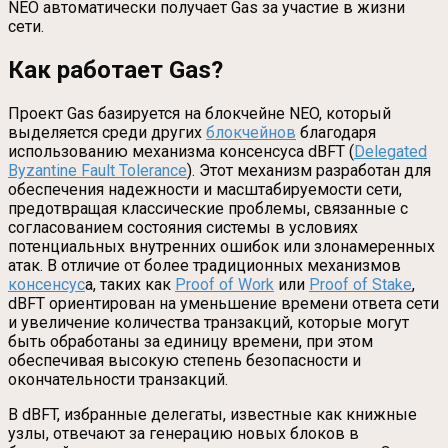
NEO автоматически получает Gas за участие в жизни
сети.
Как работает Gas?
Проект Gas базируется на блокчейне NEO, который
выделяется среди других
блокчейнов
благодаря
использованию механизма консенсуса dBFT (
Delegated
Byzantine Fault Tolerance
). Этот механизм разработан для
обеспечения надежности и масштабируемости сети,
предотвращая классические проблемы, связанные с
согласованием состояния системы в условиях
потенциальных внутренних ошибок или злонамеренных
атак. В отличие от более традиционных механизмов
консенсус
а, таких как
Proof of Work
или
Proof of Stake
,
dBFT ориентирован на уменьшение времени ответа сети
и увеличение количества транзакций, которые могут
быть обработаны за единицу времени, при этом
обеспечивая высокую степень безопасности и
окончательности транзакций.
В dBFT, избранные делегаты, известные как книжные
узлы, отвечают за генерацию новых блоков в