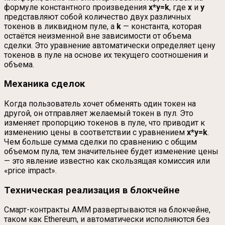
формуле константного произведения
x*y=k
, где
x
и
y
представляют собой количество двух различных
токенов в ликвидном пуле, а
k
— константа, которая
остаётся неизменной вне зависимости от объема
сделки. Это уравнение автоматически определяет цену
токенов в пуле на основе их текущего соотношения и
объема.
Механика сделок
Когда пользователь хочет обменять один токен на
другой, он отправляет желаемый токен в пул. Это
изменяет пропорцию токенов в пуле, что приводит к
изменению цены в соответствии с уравнением
x*y=k
.
Чем больше сумма сделки по сравнению с общим
объемом пула, тем значительнее будет изменение цены
— это явление известно как скользящая комиссия или
«price impact».
Техническая реализация в блокчейне
Смарт-контракты AMM развертываются на блокчейне,
таком как Ethereum, и автоматически исполняются без