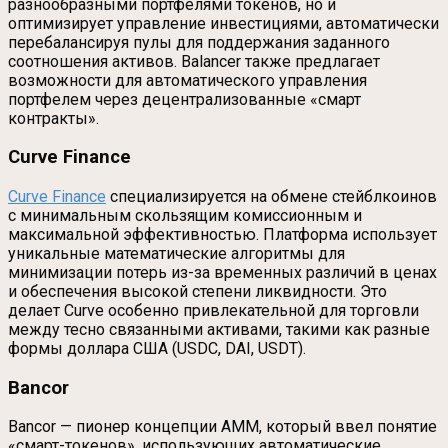
разнообразными портфелями токенов, но и
оптимизирует управление инвестициями, автоматически
перебалансируя пулы для поддержания заданного
соотношения активов. Balancer также предлагает
возможности для автоматического управления
портфелем через децентрализованные «смарт
контракты».
Curve Finance
Curve Finance
специализируется на обмене стейблкоинов
с минимальным скользящим комиссионным и
максимальной эффективностью. Платформа использует
уникальные математические алгоритмы для
минимизации потерь из-за временных различий в ценах
и обеспечения высокой степени ликвидности. Это
делает Curve особенно привлекательной для торговли
между тесно связанными активами, такими как разные
формы доллара США (USDC, DAI, USDT).
Bancor
Bancor — пионер концепции AMM, который ввел понятие
«смарт-токенов», использующих автоматические