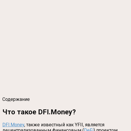
Содержание
Что такое DFI.Money?
DFI.Mon
ey
, также известный как YFII, является
децентрализованным финансовым (
DeFi
) проектом,