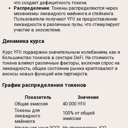
что создает дефицитность токена.
Распределение
: Токены распределяются через
механизмы ликвидного майнинга и стейкинга.
Пользователи получают YFII за предоставление
ликвидности в различные пулы, что стимулирует
участие в экосистеме.
Динамика курса
Курс YFII подвержен значительным колебаниям, как и
большинство токенов в секторе DeFi. На стоимость
токена влияют различные факторы, включая спрос на
ликвидность, общее состояние рынка криптовалют и
анонсы новых функций или партнерств.
График распределения токенов
Показатель
Значение
Общая эмиссия
40 000 YFII
Токены для
100% от общей
ликвидного
эмиссии
майнинга
Начальная цена (ICO)
Не проводилось ICO