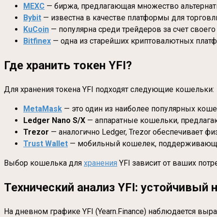
MEXC
— биржа, предлагающая множество альтернати
Bybit
— известна в качестве платформы для торговли
KuCoin
— популярна среди трейдеров за счет своег
Bitfinex
— одна из старейших криптовалютных плат
Где хранить токен YFI?
Для хранения токена YFI подходят следующие кошельки:
MetaMask
— это один из наиболее популярных коше
Ledger Nano S/X
— аппаратные кошельки, предлагаю
Trezor
— аналогично Ledger, Trezor обеспечивает ф
Trust Wallet
— мобильный кошелек, поддерживающий
Выбор кошелька для
хранения
YFI зависит от ваших потр
Технический анализ YFI: устойчивый
На дневном графике YFI (Yearn.Finance) наблюдается вы