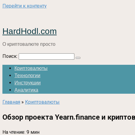
Перейти к контенту
HardHodl.com
О криптовалюте просто
Поиск:
Криптовалюты
Технологии
Инструкции
Аналитика
Главная
»
Криптовалюты
Обзор проекта Yearn.finance и крип
На чтение:
9 мин