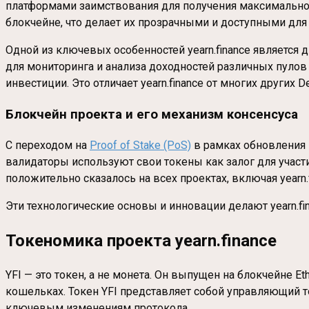
платформами заимствования для получения максимально
блокчейне, что делает их прозрачными и доступными для
Одной из ключевых особенностей yearn.finance является
для мониторинга и анализа доходностей различных пулов
инвестиции. Это отличает yearn.finance от многих других
Блокчейн проекта и его механизм консенсуса
С переходом на
Proof of Stake (PoS)
в рамках обновления E
валидаторы используют свои токены как залог для участ
положительно сказалось на всех проектах, включая yearn.f
Эти технологические основы и инновации делают yearn.fi
Токеномика проекта yearn.finance
YFI — это токен, а не монета. Он выпущен на блокчейне E
кошельках. Токен YFI представляет собой управляющий то
ключевым изменениям протокола.