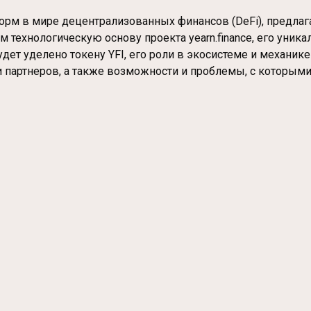
тформ в мире децентрализованных финансов (DeFi), предл
технологическую основу проекта yearn.finance, его уник
дет уделено токену YFI, его роли в экосистеме и механик
и партнеров, а также возможности и проблемы, с которыми