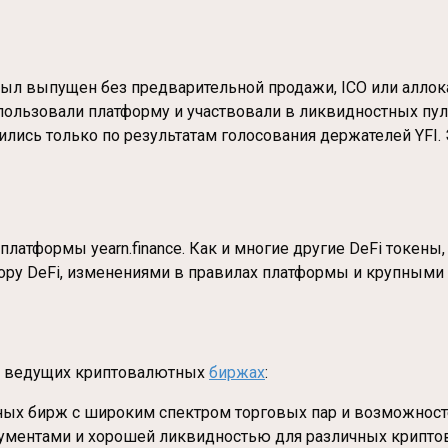
н был выпущен без предварительной продажи, ICO или алло
ользовали платформу и участвовали в ликвидностных пулах
ись только по результатам голосования держателей YFI. 
 платформы yearn.finance. Как и многие другие DeFi токен
ору DeFi, изменениями в правилах платформы и крупными 
ких ведущих криптовалютных
биржах
:
ых бирж с широким спектром торговых пар и возможност
ментами и хорошей ликвидностью для различных криптова