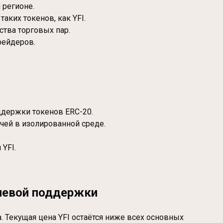
 регионе.
аких токенов, как YFI.
тва торговых пар.
рейдеров.
ддержки токенов ERC-20.
чей в изолированной среде.
YFI.
ючевой поддержки
. Текущая цена YFI остаётся ниже всех основных