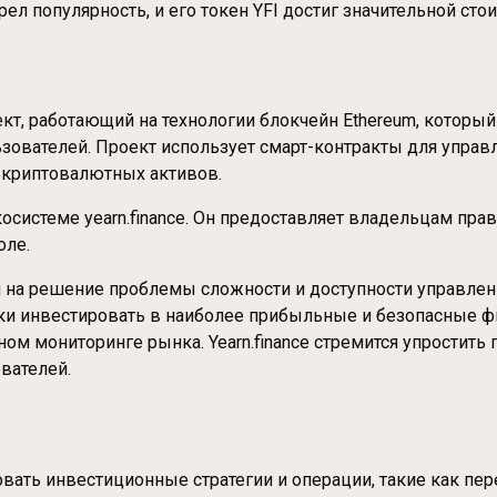
рел популярность, и его токен YFI достиг значительной сто
ект, работающий на технологии блокчейн Ethereum, которы
зователей. Проект использует смарт-контракты для управ
 криптовалютных активов.
экосистеме yearn.finance. Он предоставляет владельцам пр
оле.
ен на решение проблемы сложности и доступности управле
ки инвестировать в наиболее прибыльные и безопасные ф
ном мониторинге рынка. Yearn.finance стремится упростить
вателей.
ровать инвестиционные стратегии и операции, такие как 