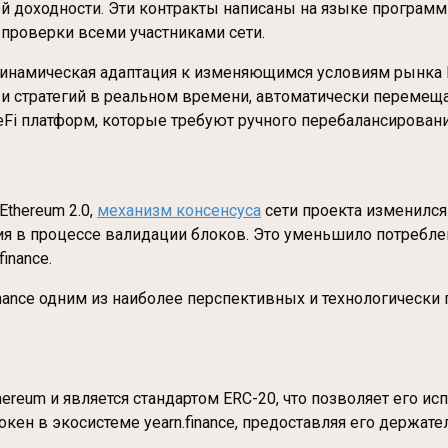
й доходности. Эти контракты написаны на языке програм
 проверки всеми участниками сети.
 динамическая адаптация к изменяющимся условиям рынка 
 и стратегий в реальном времени, автоматически перемещ
 DeFi платформ, которые требуют ручного перебалансировани
thereum 2.0,
механизм консенсуса
сети проекта изменилс
ия в процессе валидации блоков. Это уменьшило потреблен
inance.
nance одним из наиболее перспективных и технологически 
thereum и является стандартом ERC-20, что позволяет его 
кен в экосистеме yearn.finance, предоставляя его держат