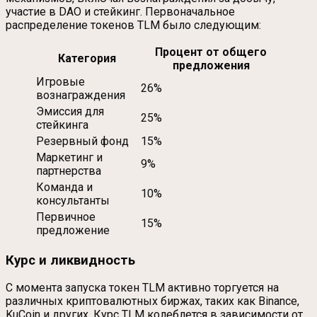
участие в DAO и стейкинг. Первоначальное
распределение токенов TLM было следующим:
Процент от общего
Категория
предложения
Игровые
26%
вознаграждения
Эмиссия для
25%
стейкинга
Резервный фонд
15%
Маркетинг и
9%
партнерства
Команда и
10%
консультанты
Первичное
15%
предложение
Курс и ликвидность
С момента запуска токен TLM активно торгуется на
различных криптовалютных биржах, таких как Binance,
KuCoin и других. Курс TLM колеблется в зависимости от