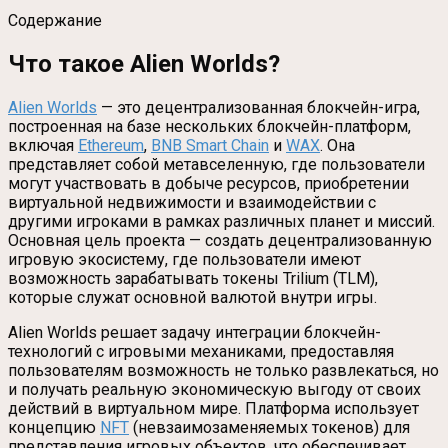
Содержание
Что такое Alien Worlds?
Alien Worlds
— это децентрализованная блокчейн-игра,
построенная на базе нескольких блокчейн-платформ,
включая
Ethereum
,
BNB Smart Chain
и
WAX
. Она
представляет собой метавселенную, где пользователи
могут участвовать в добыче ресурсов, приобретении
виртуальной недвижимости и взаимодействии с
другими игроками в рамках различных планет и миссий.
Основная цель проекта — создать децентрализованную
игровую экосистему, где пользователи имеют
возможность зарабатывать токены Trilium (TLM),
которые служат основной валютой внутри игры.
Alien Worlds решает задачу интеграции блокчейн-
технологий с игровыми механиками, предоставляя
пользователям возможность не только развлекаться, но
и получать реальную экономическую выгоду от своих
действий в виртуальном мире. Платформа использует
концепцию
NFT
(невзаимозаменяемых токенов) для
представления игровых объектов, что обеспечивает