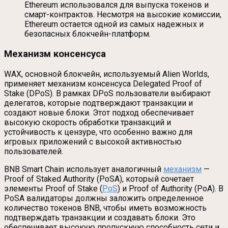
Ethereum использовался для выпуска токенов и
смарт-контрактов. Несмотря на высокие комиссии,
Ethereum остается одной из самых надежных и
безопасных блокчейн-платформ.
Механизм консенсуса
WAX, основной блокчейн, используемый Alien Worlds,
применяет механизм консенсуса Delegated Proof of
Stake (DPoS). В рамках DPoS пользователи выбирают
делегатов, которые подтверждают транзакции и
создают новые блоки. Этот подход обеспечивает
высокую скорость обработки транзакций и
устойчивость к цензуре, что особенно важно для
игровых приложений с высокой активностью
пользователей.
BNB Smart Chain использует аналогичный
механизм
—
Proof of Staked Authority (PoSA), который сочетает
элементы Proof of Stake (
PoS
) и Proof of Authority (PoA). В
PoSA валидаторы должны заложить определенное
количество токенов BNB, чтобы иметь возможность
подтверждать транзакции и создавать блоки. Это
обеспечивает высокую пропускную способность сети и