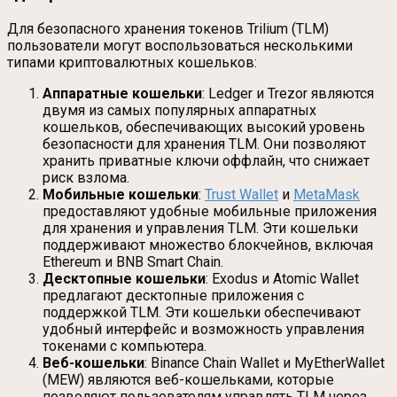
Для безопасного хранения токенов Trilium (TLM)
пользователи могут воспользоваться несколькими
типами криптовалютных кошельков:
Аппаратные кошельки
: Ledger и Trezor являются
двумя из самых популярных аппаратных
кошельков, обеспечивающих высокий уровень
безопасности для хранения TLM. Они позволяют
хранить приватные ключи оффлайн, что снижает
риск взлома.
Мобильные кошельки
:
Trust Wallet
и
MetaMask
предоставляют удобные мобильные приложения
для хранения и управления TLM. Эти кошельки
поддерживают множество блокчейнов, включая
Ethereum и BNB Smart Chain.
Десктопные кошельки
: Exodus и Atomic Wallet
предлагают десктопные приложения с
поддержкой TLM. Эти кошельки обеспечивают
удобный интерфейс и возможность управления
токенами с компьютера.
Веб-кошельки
: Binance Chain Wallet и MyEtherWallet
(MEW) являются веб-кошельками, которые
позволяют пользователям управлять TLM через