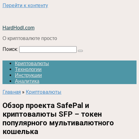
Перейти к контенту
HardHodl.com
О криптовалюте просто
Поиск:
Криптовалюты
Технологии
Инструкции
Аналитика
Главная
»
Криптовалюты
Обзор проекта SafePal и
криптовалюты SFP – токен
популярного мультивалютного
кошелька