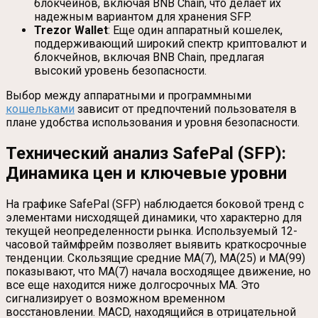
блокчейнов, включая BNB Chain, что делает их
надежным вариантом для хранения SFP.
Trezor Wallet
: Еще один аппаратный кошелек,
поддерживающий широкий спектр криптовалют и
блокчейнов, включая BNB Chain, предлагая
высокий уровень безопасности.
Выбор между аппаратными и программными
кошельками
зависит от предпочтений пользователя в
плане удобства использования и уровня безопасности.
Технический анализ SafePal (SFP):
Динамика цен и ключевые уровни
На графике SafePal (SFP) наблюдается боковой тренд с
элементами нисходящей динамики, что характерно для
текущей неопределенности рынка. Используемый 12-
часовой таймфрейм позволяет выявить краткосрочные
тенденции. Скользящие средние MA(7), MA(25) и MA(99)
показывают, что MA(7) начала восходящее движение, но
все еще находится ниже долгосрочных MA. Это
сигнализирует о возможном временном
восстановлении. MACD, находящийся в отрицательной