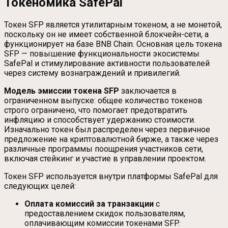
Токеномика SafePal
Токен SFP является утилитарным токеном, а не монетой,
поскольку он не имеет собственной блокчейн-сети, а
функционирует на базе BNB Chain. Основная цель токена
SFP — повышение функциональности экосистемы
SafePal и стимулирование активности пользователей
через систему вознаграждений и привилегий.
Модель эмиссии токена SFP
заключается в
ограниченном выпуске: общее количество токенов
строго ограничено, что помогает предотвратить
инфляцию и способствует удержанию стоимости.
Изначально токен был распределен через первичное
предложение на криптовалютной бирже, а также через
различные программы поощрения участников сети,
включая стейкинг и участие в управлении проектом.
Токен SFP используется внутри платформы SafePal для
следующих целей:
Оплата комиссий за транзакции
с
предоставлением скидок пользователям,
оплачивающим комиссии токенами SFP.