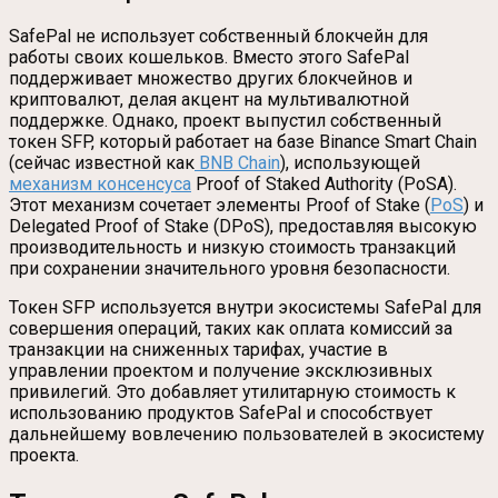
SafePal не использует собственный блокчейн для
работы своих кошельков. Вместо этого SafePal
поддерживает множество других блокчейнов и
криптовалют, делая акцент на мультивалютной
поддержке. Однако, проект выпустил собственный
токен SFP, который работает на базе Binance Smart Chain
(сейчас известной как
BNB Chain
), использующей
механизм консенсуса
Proof of Staked Authority (PoSA).
Этот механизм сочетает элементы Proof of Stake (
PoS
) и
Delegated Proof of Stake (DPoS), предоставляя высокую
производительность и низкую стоимость транзакций
при сохранении значительного уровня безопасности.
Токен SFP используется внутри экосистемы SafePal для
совершения операций, таких как оплата комиссий за
транзакции на сниженных тарифах, участие в
управлении проектом и получение эксклюзивных
привилегий. Это добавляет утилитарную стоимость к
использованию продуктов SafePal и способствует
дальнейшему вовлечению пользователей в экосистему
проекта.