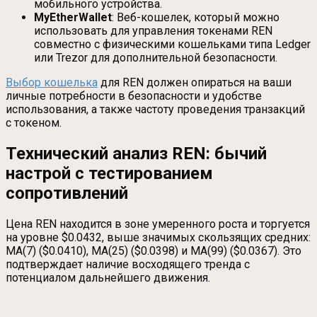
мобильного устройства.
MyEtherWallet
: Веб-кошелек, который можно
использовать для управления токенами REN
совместно с физическими кошельками типа Ledger
или Trezor для дополнительной безопасности.
Выбор кошелька
для REN должен опираться на ваши
личные потребности в безопасности и удобстве
использования, а также частоту проведения транзакций
с токеном.
Технический анализ REN: бычий
настрой с тестированием
сопротивлений
Цена REN находится в зоне умеренного роста и торгуется
на уровне $0.0432, выше значимых скользящих средних:
MA(7) ($0.0410), MA(25) ($0.0398) и MA(99) ($0.0367). Это
подтверждает наличие восходящего тренда с
потенциалом дальнейшего движения.