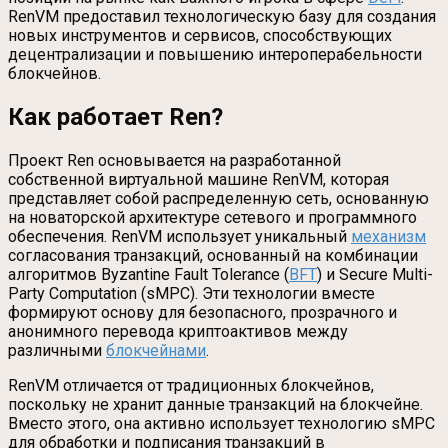
RenVM предоставил технологическую базу для создания
новых инструментов и сервисов, способствующих
децентрализации и повышению интероперабельности
блокчейнов.
Как работает Ren?
Проект Ren основывается на разработанной
собственной виртуальной машине RenVM, которая
представляет собой распределенную сеть, основанную
на новаторской архитектуре сетевого и программного
обеспечения. RenVM использует уникальный
механизм
согласования транзакций, основанный на комбинации
алгоритмов Byzantine Fault Tolerance (
BFT
) и Secure Multi-
Party Computation (sMPC). Эти технологии вместе
формируют основу для безопасного, прозрачного и
анонимного перевода криптоактивов между
различными
блокчейнами
.
RenVM отличается от традиционных блокчейнов,
поскольку не хранит данные транзакций на блокчейне.
Вместо этого, она активно использует технологию sMPC
для обработки и подписания транзакций в