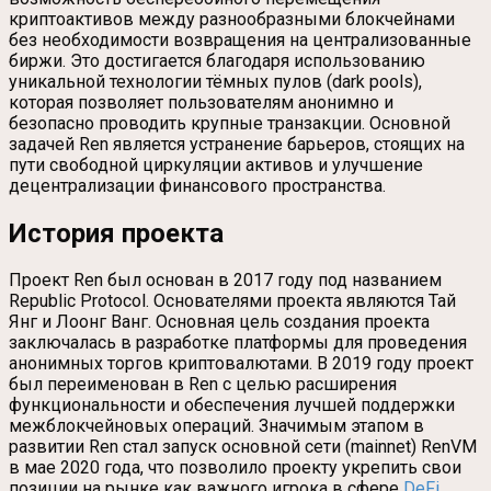
криптоактивов между разнообразными блокчейнами
без необходимости возвращения на централизованные
биржи. Это достигается благодаря использованию
уникальной технологии тёмных пулов (dark pools),
которая позволяет пользователям анонимно и
безопасно проводить крупные транзакции. Основной
задачей Ren является устранение барьеров, стоящих на
пути свободной циркуляции активов и улучшение
децентрализации финансового пространства.
История проекта
Проект Ren был основан в 2017 году под названием
Republic Protocol. Основателями проекта являются Тай
Янг и Лоонг Ванг. Основная цель создания проекта
заключалась в разработке платформы для проведения
анонимных торгов криптовалютами. В 2019 году проект
был переименован в Ren с целью расширения
функциональности и обеспечения лучшей поддержки
межблокчейновых операций. Значимым этапом в
развитии Ren стал запуск основной сети (mainnet) RenVM
в мае 2020 года, что позволило проекту укрепить свои
позиции на рынке как важного игрока в сфере
DeFi
.