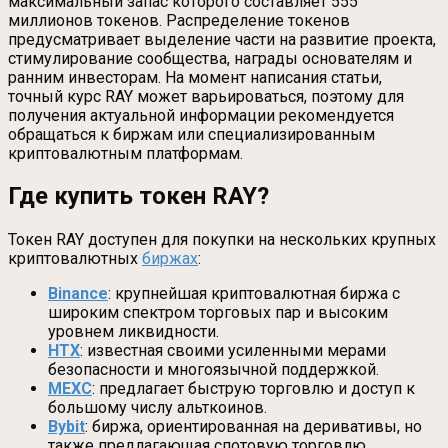
максимальный запас которого составляет 555
миллионов токенов. Распределение токенов
предусматривает выделение части на развитие проекта,
стимулирование сообщества, награды основателям и
ранним инвесторам. На момент написания статьи,
точный курс RAY может варьироваться, поэтому для
получения актуальной информации рекомендуется
обращаться к биржам или специализированным
криптовалютным платформам.
Где купить токен RAY?
Токен RAY доступен для покупки на нескольких крупных
криптовалютных
биржах
:
Binance
: крупнейшая криптовалютная биржа с
широким спектром торговых пар и высоким
уровнем ликвидности.
HTX
: известная своими усиленными мерами
безопасности и многоязычной поддержкой.
MEXC
: предлагает быструю торговлю и доступ к
большому числу альткоинов.
Bybit
: биржа, ориентированная на деривативы, но
также предлагающая спотовую торговлю.