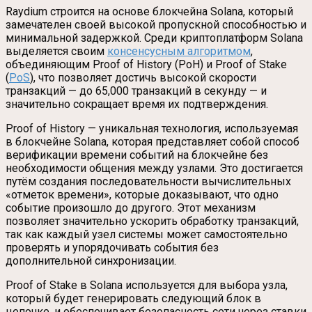
Raydium строится на основе блокчейна Solana, который
замечателен своей высокой пропускной способностью и
минимальной задержкой. Среди криптоплатформ Solana
выделяется своим
консенсусным алгоритмом
,
объединяющим Proof of History (PoH) и Proof of Stake
(
PoS
), что позволяет достичь высокой скорости
транзакций — до 65,000 транзакций в секунду — и
значительно сокращает время их подтверждения.
Proof of History — уникальная технология, используемая
в блокчейне Solana, которая представляет собой способ
верификации времени событий на блокчейне без
необходимости общения между узлами. Это достигается
путём создания последовательности вычислительных
«отметок времени», которые доказывают, что одно
событие произошло до другого. Этот механизм
позволяет значительно ускорить обработку транзакций,
так как каждый узел системы может самостоятельно
проверять и упорядочивать события без
дополнительной синхронизации.
Proof of Stake в Solana используется для выбора узла,
который будет генерировать следующий блок в
цепочке, и обеспечивает безопасность сети через ставки