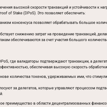
ечения высокой скорости транзакций и устойчивости к на
Proof of Stake (DPoS). Это позволяет обеспечить:
анизм консенсуса позволяет обрабатывать большое количе
обствует снижению затрат на проведение транзакций, дела
атакам обеспечиваются за счет участия большого количеств
PoS, где валидаторы подтверждают транзакции, а делегат
ффективностью, обеспечивая высокую скорость обработки 
нове количества токенов, удерживаемых ими, что стимулир
голосуют за делегатов, которые управляют процессом подт
й.
ное преимущество в области децентрализованных финансо