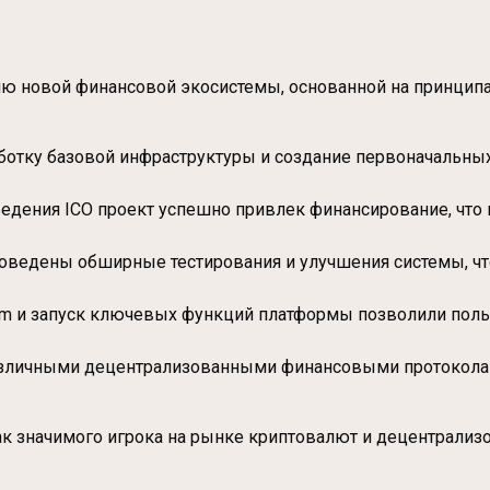
ию новой финансовой экосистемы, основанной на принципа
аботку базовой инфраструктуры и создание первоначальных
оведения ICO проект успешно привлек финансирование, чт
проведены обширные тестирования и улучшения системы, ч
rom и запуск ключевых функций платформы позволили поль
 различными децентрализованными финансовыми протокола
ак значимого игрока на рынке криптовалют и децентрализ