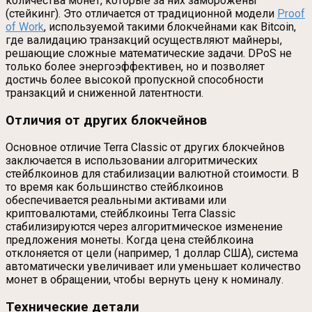
количества монет, которые за них заморожены
(стейкинг). Это отличается от традиционной модели
Proof
of Work
, используемой такими блокчейнами как Bitcoin,
где валидацию транзакций осуществляют майнеры,
решающие сложные математические задачи. DPoS не
только более энергоэффективен, но и позволяет
достичь более высокой пропускной способности
транзакций и сниженной латентности.
Отличия от других блокчейнов
Основное отличие Terra Classic от других блокчейнов
заключается в использовании алгоритмических
стейблкоинов для стабилизации валютной стоимости. В
то время как большинство стейблкоинов
обеспечивается реальными активами или
криптовалютами, стейблкоины Terra Classic
стабилизируются через алгоритмическое изменение
предложения монеты. Когда цена стейблкоина
отклоняется от цели (например, 1 доллар США), система
автоматически увеличивает или уменьшает количество
монет в обращении, чтобы вернуть цену к номиналу.
Технические детали