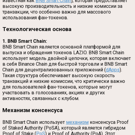
известная как
BNB Smart Chain
), которая предоставляет
высокую производительность и низкие комиссии за
транзакции, что особенно важно для массового
использования фан-токенов.
Технологическая основа
1. BNB Smart Chain:
BNB Smart Chain является основной платформой для
выпуска и обращения токенов LAZIO. BNB Smart Chain
использует модель двойной цепочки, которая включает
в себя Binance Chain для быстрой торговли и BNB Smart
Chain для децентрализованных приложений (
dApps
).
Такая структура обеспечивает высокую скорость
транзакций и низкие комиссии, что критически важно
для пользователей фан-токенов, которые могут
участвовать в голосованиях, акциях и других
активностях, связанных с клубом.
Механизм консенсуса
BNB Smart Chain использует
механизм
консенсуса Proof
of Staked Authority (PoSA), который является гибридом
Proof of Stake (
PoS
) и Proof of Authority (PoA). Этот