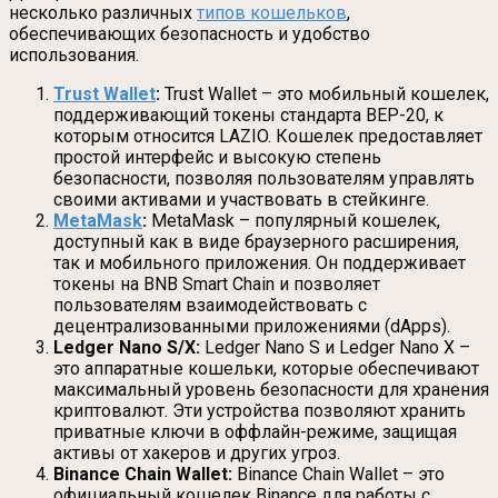
несколько различных
типов кошельков
,
обеспечивающих безопасность и удобство
использования.
Trust Wallet
:
Trust Wallet – это мобильный кошелек,
поддерживающий токены стандарта BEP-20, к
которым относится LAZIO. Кошелек предоставляет
простой интерфейс и высокую степень
безопасности, позволяя пользователям управлять
своими активами и участвовать в стейкинге.
MetaMask
:
MetaMask – популярный кошелек,
доступный как в виде браузерного расширения,
так и мобильного приложения. Он поддерживает
токены на BNB Smart Chain и позволяет
пользователям взаимодействовать с
децентрализованными приложениями (dApps).
Ledger Nano S/X:
Ledger Nano S и Ledger Nano X –
это аппаратные кошельки, которые обеспечивают
максимальный уровень безопасности для хранения
криптовалют. Эти устройства позволяют хранить
приватные ключи в оффлайн-режиме, защищая
активы от хакеров и других угроз.
Binance Chain Wallet:
Binance Chain Wallet – это
официальный кошелек Binance для работы с