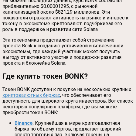
На момент последних данных, курс BONK составлял
приблизительно $0.00001295, с рыночной
капитализацией около $821.29 миллионов. Эти
показатели отражают активность на рынке и интерес к
токену в экосистеме криптовалют, подчёркивая его
роль в поддержке и развитии сети Solana.
Эта токеномика представляет собой стремление
проекта Bonk к созданию устойчивой и вовлечённой
экосистемы, где каждый участник может получить
выгоду от активного участия и поддержки развития
проекта и блокчейна Solana.
Где купить токен BONK?
Токен BONK доступен к покупке на нескольких крупных
криптовалютных биржах
, что обеспечивает его
доступность для широкого круга инвесторов. Вот список
некоторых популярных платформ, где вы можете
приобрести токен BONK:
Binance
: Крупнейшая в мире криптовалютная
биржа по объему торгов, предлагает широкий
спектр торговых пар, включая токены на