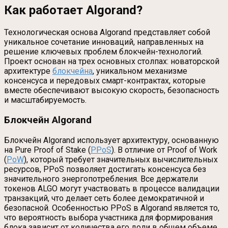
Как работает Algorand?
Технологическая основа Algorand представляет собой
уникальное сочетание инноваций, направленных на
решение ключевых проблем блокчейн-технологий.
Проект основан на трех основных столпах: новаторской
архитектуре
блокчейна
, уникальном механизме
консенсуса и передовых смарт-контрактах, которые
вместе обеспечивают высокую скорость, безопасность
и масштабируемость.
Блокчейн Algorand
Блокчейн Algorand использует архитектуру, основанную
на Pure Proof of Stake (
PPoS
). В отличие от Proof of Work
(
PoW
), который требует значительных вычислительных
ресурсов, PPoS позволяет достигать консенсуса без
значительного энергопотребления. Все держатели
токенов ALGO могут участвовать в процессе валидации
транзакций, что делает сеть более демократичной и
безопасной. Особенностью PPoS в Algorand является то,
что вероятность выбора участника для формирования
блока зависит от количества его доли в общем объеме