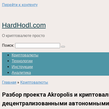
Перейти к контенту
HardHodl.com
О криптовалюте просто
Поиск:
Криптовалюты
Технологии
Инструкции
Аналитика
Главная
»
Криптовалюты
Разбор проекта Akropolis и криптов
децентрализованными автономными