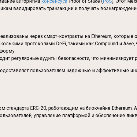
ьзование алгоритма
консенсуса
Proof of Stake (
PoS
). Этот м
тникам валидировать транзакции и получать вознаграждени
еализованы через смарт-контракты на Ethereum, которые 
несколькими протоколами DeFi, такими как Compound и Aave,
форму.
одит регулярные аудиты безопасности, что минимизирует р
 предоставляет пользователям надежные и эффективные и
еном стандарта ERC-20, работающим на блокчейне Ethereum
 пользователей, управление платформой и обеспечение лик