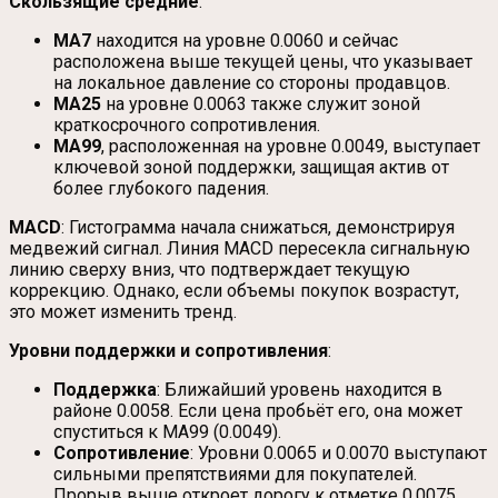
Скользящие средние
:
MA7
находится на уровне 0.0060 и сейчас
расположена выше текущей цены, что указывает
на локальное давление со стороны продавцов.
MA25
на уровне 0.0063 также служит зоной
краткосрочного сопротивления.
MA99
, расположенная на уровне 0.0049, выступает
ключевой зоной поддержки, защищая актив от
более глубокого падения.
MACD
: Гистограмма начала снижаться, демонстрируя
медвежий сигнал. Линия MACD пересекла сигнальную
линию сверху вниз, что подтверждает текущую
коррекцию. Однако, если объемы покупок возрастут,
это может изменить тренд.
Уровни поддержки и сопротивления
:
Поддержка
: Ближайший уровень находится в
районе 0.0058. Если цена пробьёт его, она может
спуститься к MA99 (0.0049).
Сопротивление
: Уровни 0.0065 и 0.0070 выступают
сильными препятствиями для покупателей.
Прорыв выше откроет дорогу к отметке 0.0075.