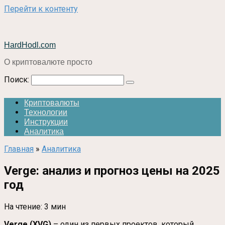
Перейти к контенту
HardHodl.com
О криптовалюте просто
Поиск:
Криптовалюты
Технологии
Инструкции
Аналитика
Главная
»
Аналитика
Verge: анализ и прогноз цены на 2025
год
На чтение:
3 мин
Verge (XVG)
– один из первых проектов, который