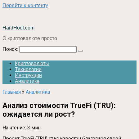
Перейти к контенту
HardHodl.com
О криптовалюте просто
Поиск:
Криптовалюты
Технологии
Инструкции
Аналитика
Главная
»
Аналитика
Анализ стоимости TrueFi (TRU):
ожидается ли рост?
На чтение:
3 мин
Проект TrueFi (TRU) стал известен благодаря своей