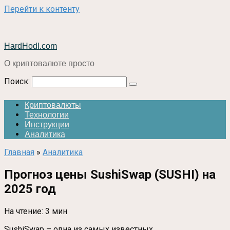
Перейти к контенту
HardHodl.com
О криптовалюте просто
Поиск:
Криптовалюты
Технологии
Инструкции
Аналитика
Главная
»
Аналитика
Прогноз цены SushiSwap (SUSHI) на
2025 год
На чтение:
3 мин
SushiSwap – одна из самых известных