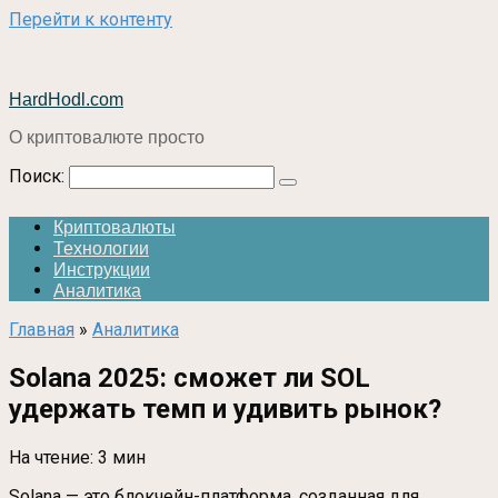
Перейти к контенту
HardHodl.com
О криптовалюте просто
Поиск:
Криптовалюты
Технологии
Инструкции
Аналитика
Главная
»
Аналитика
Solana 2025: сможет ли SOL
удержать темп и удивить рынок?
На чтение:
3 мин
Solana — это блокчейн-платформа, созданная для