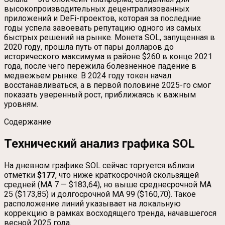
высокопроизводительных децентрализованных
приложений и DeFi-проектов, которая за последние
годы успела завоевать репутацию одного из самых
быстрых решений на рынке. Монета SOL, запущенная в
2020 году, прошла путь от пары долларов до
исторического максимума в районе $260 в конце 2021
года, после чего пережила болезненное падение в
медвежьем рынке. В 2024 году токен начал
восстанавливаться, а в первой половине 2025-го смог
показать уверенный рост, приближаясь к важным
уровням.
Содержание
Технический анализ графика SOL
На дневном графике SOL сейчас торгуется вблизи
отметки
$177
, что ниже краткосрочной скользящей
средней (MA 7 — $183,64), но выше среднесрочной MA
25 ($173,85) и долгосрочной MA 99 ($160,70). Такое
расположение линий указывает на локальную
коррекцию в рамках восходящего тренда, начавшегося
весной 2025 года.