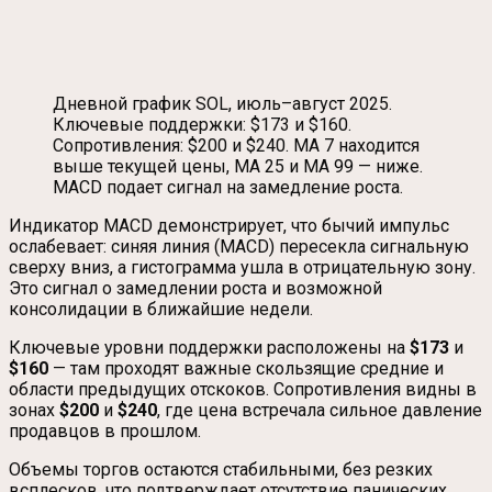
Дневной график SOL, июль–август 2025.
Ключевые поддержки: $173 и $160.
Сопротивления: $200 и $240. MA 7 находится
выше текущей цены, MA 25 и MA 99 — ниже.
MACD подает сигнал на замедление роста.
Индикатор MACD демонстрирует, что бычий импульс
ослабевает: синяя линия (MACD) пересекла сигнальную
сверху вниз, а гистограмма ушла в отрицательную зону.
Это сигнал о замедлении роста и возможной
консолидации в ближайшие недели.
Ключевые уровни поддержки расположены на
$173
и
$160
— там проходят важные скользящие средние и
области предыдущих отскоков. Сопротивления видны в
зонах
$200
и
$240
, где цена встречала сильное давление
продавцов в прошлом.
Объемы торгов остаются стабильными, без резких
всплесков, что подтверждает отсутствие панических