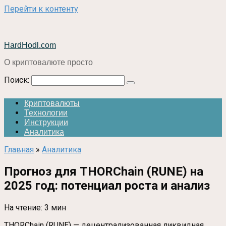
Перейти к контенту
HardHodl.com
О криптовалюте просто
Поиск:
Криптовалюты
Технологии
Инструкции
Аналитика
Главная
»
Аналитика
Прогноз для THORChain (RUNE) на
2025 год: потенциал роста и анализ
На чтение:
3 мин
THORChain (RUNE) — децентрализованная ликвидная