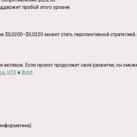
оддержит пробой этого уровня.
е $0,0200–$0,0220 может стать перспективной стратегией 
и активов. Если проект продолжит своё развитие, он смо
nce
,
HTX
и
Bybit
.
информатика).