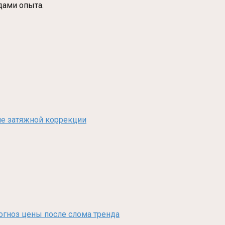
дами опыта.
сле затяжной коррекции
рогноз цены после слома тренда