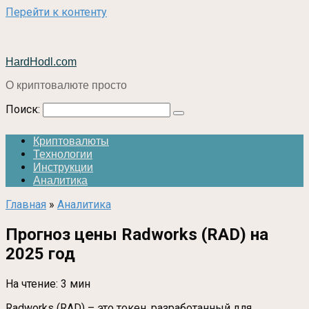
Перейти к контенту
HardHodl.com
О криптовалюте просто
Поиск:
Криптовалюты
Технологии
Инструкции
Аналитика
Главная
»
Аналитика
Прогноз цены Radworks (RAD) на
2025 год
На чтение:
3 мин
Radworks (RAD) – это токен, разработанный для