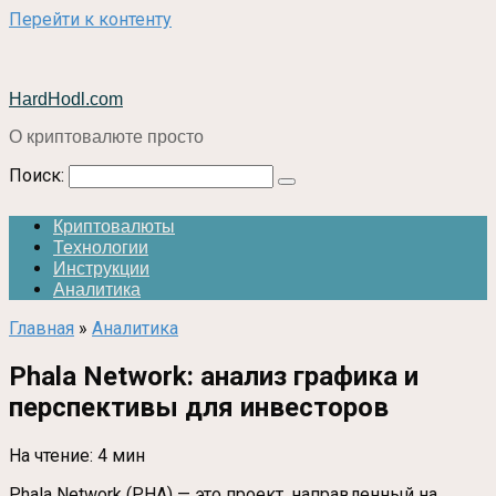
Перейти к контенту
HardHodl.com
О криптовалюте просто
Поиск:
Криптовалюты
Технологии
Инструкции
Аналитика
Главная
»
Аналитика
Phala Network: анализ графика и
перспективы для инвесторов
На чтение:
4 мин
Phala Network (PHA) — это проект, направленный на