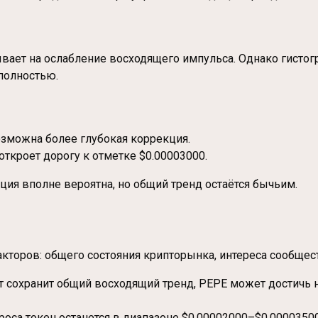
ает на ослабление восходящего импульса. Однако гистогр
 полностью.
озможна более глубокая коррекция.
откроет дорогу к отметке $0.00003000.
ция вполне вероятна, но общий тренд остаётся бычьим.
акторов: общего состояния крипторынка, интереса сообщес
 сохранит общий восходящий тренд, PEPE может достичь 
роса токен останется в диапазоне $0.00002000–$0.00003500