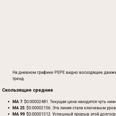
На дневном графике PEPE видно восходящее движе
тренд.
Скользящие средние
MA 7
: $0.00002481. Текущая цена находится чуть ни
MA 25
: $0.00002156. Эта линия стала ключевым ур
MA 99
: $0.00001312. Успешный прорыв этой долгоср