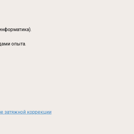
информатика).
дами опыта.
сле затяжной коррекции