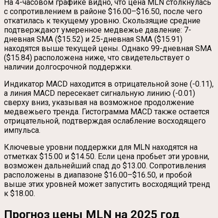
На 4-часовом графике видно, что цена MLN столкнулась
с сопротивлением в районе $16.00–$16.50, после чего
откатилась к текущему уровню. Скользящие средние
подтверждают умеренное медвежье давление: 7-
дневная SMA ($15.52) и 25-дневная SMA ($15.91)
находятся выше текущей цены. Однако 99-дневная SMA
($15.84) расположена ниже, что свидетельствует о
наличии долгосрочной поддержки.
Индикатор MACD находится в отрицательной зоне (-0.11),
а линия MACD пересекает сигнальную линию (-0.01)
сверху вниз, указывая на возможное продолжение
медвежьего тренда. Гистограмма MACD также остается
отрицательной, подтверждая ослабление восходящего
импульса.
Ключевые уровни поддержки для MLN находятся на
отметках $15.00 и $14.50. Если цена пробьет эти уровни,
возможен дальнейший спад до $13.00. Сопротивления
расположены в диапазоне $16.00–$16.50, и пробой
выше этих уровней может запустить восходящий тренд
к $18.00.
Прогноз цены MLN на 2025 год