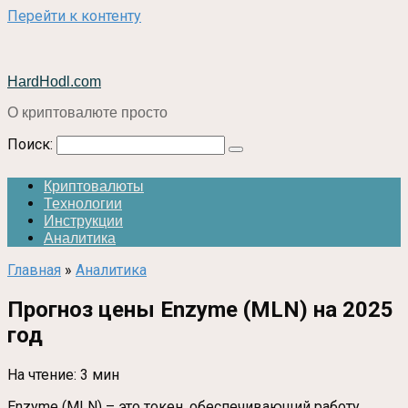
Перейти к контенту
HardHodl.com
О криптовалюте просто
Поиск:
Криптовалюты
Технологии
Инструкции
Аналитика
Главная
»
Аналитика
Прогноз цены Enzyme (MLN) на 2025
год
На чтение:
3 мин
Enzyme (MLN) – это токен, обеспечивающий работу