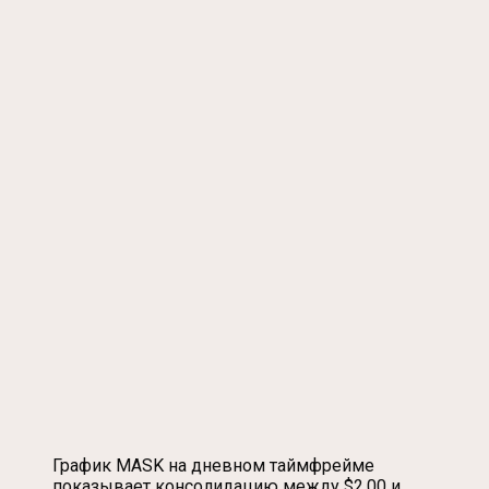
График MASK на дневном таймфрейме
показывает консолидацию между $2.00 и