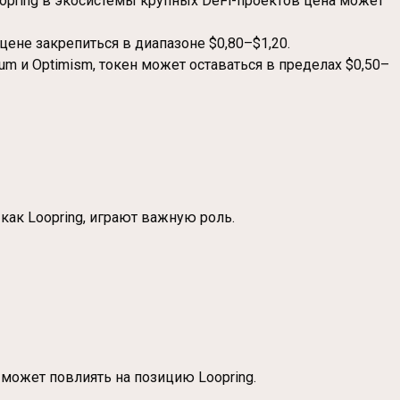
opring в экосистемы крупных DeFi-проектов цена может
цене закрепиться в диапазоне $0,80–$1,20.
um и Optimism, токен может оставаться в пределах $0,50–
как Loopring, играют важную роль.
может повлиять на позицию Loopring.