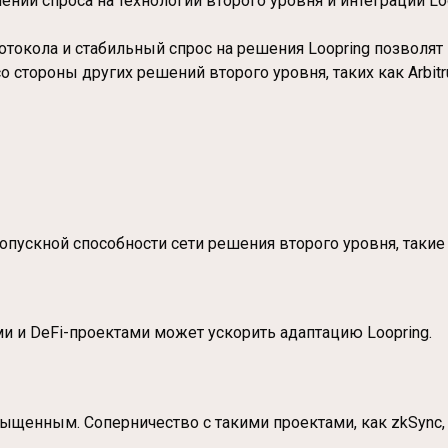
ии спроса на технологии второго уровня и интеграции Lo
токола и стабильный спрос на решения Loopring позволят 
о стороны других решений второго уровня, таких как Arbitr
опускной способности сети решения второго уровня, такие 
и и DeFi-проектами может ускорить адаптацию Loopring.
ыщенным. Соперничество с такими проектами, как zkSync, 