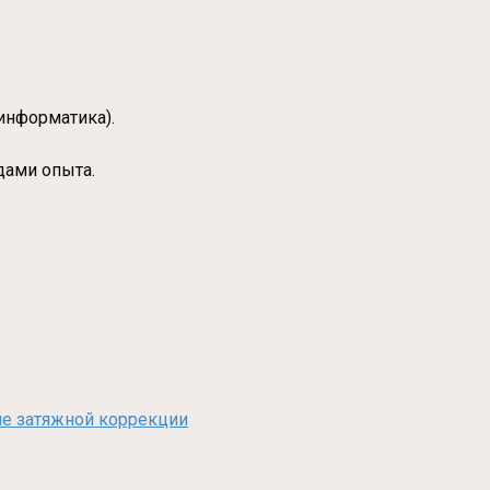
информатика).
дами опыта.
сле затяжной коррекции