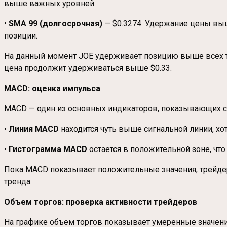
выше важных уровней.
•
SMA 99 (долгосрочная)
— $0.3274. Удержание цены выш
позиции.
На данный момент JOE удерживает позицию выше всех тр
цена продолжит удерживаться выше $0.33.
MACD: оценка импульса
MACD — один из основных индикаторов, показывающих си
•
Линия MACD
находится чуть выше сигнальной линии, хот
•
Гистограмма MACD
остается в положительной зоне, чт
Пока MACD показывает положительные значения, трейдеры
тренда.
Объем торгов: проверка активности трейдеров
На графике объем торгов показывает умеренные значения