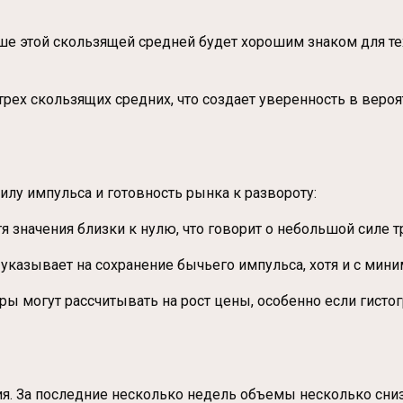
е этой скользящей средней будет хорошим знаком для тех
ех скользящих средних, что создает уверенность в вероя
лу импульса и готовность рынка к развороту:
я значения близки к нулю, что говорит о небольшой силе тр
о указывает на сохранение бычьего импульса, хотя и с мин
 могут рассчитывать на рост цены, особенно если гистог
. За последние несколько недель объемы несколько снизил