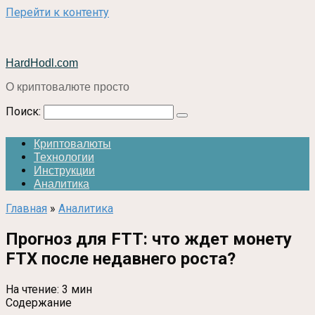
Перейти к контенту
HardHodl.com
О криптовалюте просто
Поиск:
Криптовалюты
Технологии
Инструкции
Аналитика
Главная
»
Аналитика
Прогноз для FTT: что ждет монету
FTX после недавнего роста?
На чтение:
3 мин
Содержание