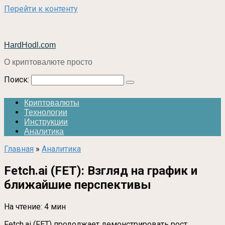
Перейти к контенту
HardHodl.com
О криптовалюте просто
Поиск:
Криптовалюты
Технологии
Инструкции
Аналитика
Главная
»
Аналитика
Fetch.ai (FET): Взгляд на график и
ближайшие перспективы
На чтение:
4 мин
Fetch.ai (FET) продолжает демонстрировать рост