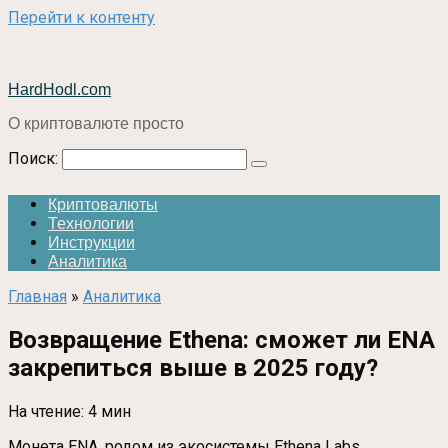
Перейти к контенту
HardHodl.com
О криптовалюте просто
Поиск:
Криптовалюты
Технологии
Инструкции
Аналитика
Главная
»
Аналитика
Возвращение Ethena: сможет ли ENA
закрепиться выше в 2025 году?
На чтение:
4 мин
Монета ENA, родом из экосистемы Ethena Labs,