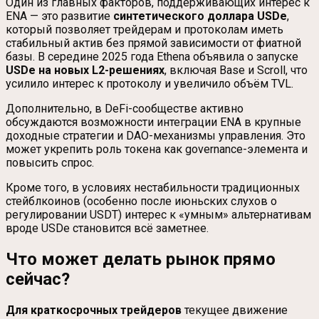
Один из главных факторов, поддерживающих интерес к
ENA — это развитие
синтетического доллара USDe
,
который позволяет трейдерам и протоколам иметь
стабильный актив без прямой зависимости от фиатной
базы. В середине 2025 года Ethena объявила о запуске
USDe на новых L2-решениях
, включая Base и Scroll, что
усилило интерес к протоколу и увеличило объём TVL.
Дополнительно, в DeFi-сообществе активно
обсуждаются возможности интеграции ENA в крупные
доходные стратегии и DAO-механизмы управления. Это
может укрепить роль токена как governance-элемента и
повысить спрос.
Кроме того, в условиях нестабильности традиционных
стейблкоинов (особенно после июньских слухов о
регулировании USDT) интерес к «умным» альтернативам
вроде USDe становится всё заметнее.
Что может делать рынок прямо
сейчас?
Для краткосрочных трейдеров
текущее движение