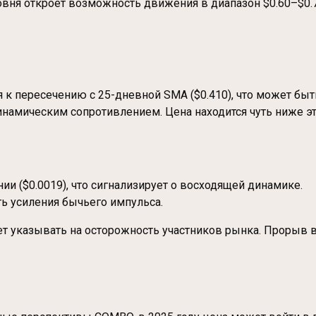
овня откроет возможность движения в диапазон $0.60–$0.7
 к пересечению с 25-дневной SMA ($0.410), что может быт
инамическим сопротивлением. Цена находится чуть ниже эт
ии ($0.0019), что сигнализирует о восходящей динамике.
ь усиления бычьего импульса.
т указывать на осторожность участников рынка. Прорыв в