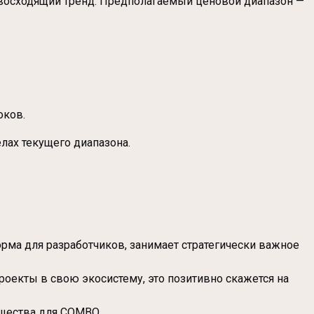
 восходящий тренд. Предполагаемый ценовой диапазон —
оков.
лах текущего диапазона.
рма для разработчиков, занимает стратегически важное
оекты в свою экосистему, это позитивно скажется на
ущества для COMBO.