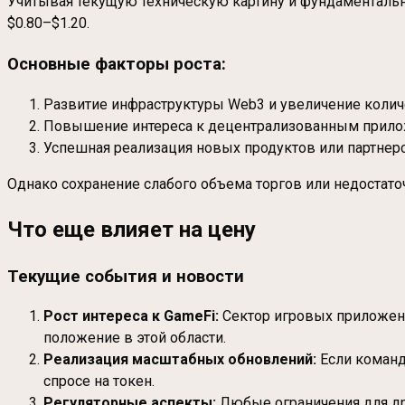
Учитывая текущую техническую картину и фундаменталь
$0.80–$1.20.
Основные факторы роста:
Развитие инфраструктуры Web3 и увеличение количе
Повышение интереса к децентрализованным прило
Успешная реализация новых продуктов или партнерс
Однако сохранение слабого объема торгов или недостат
Что еще влияет на цену
Текущие события и новости
Рост интереса к GameFi:
Сектор игровых приложени
положение в этой области.
Реализация масштабных обновлений:
Если команд
спросе на токен.
Регуляторные аспекты:
Любые ограничения для др