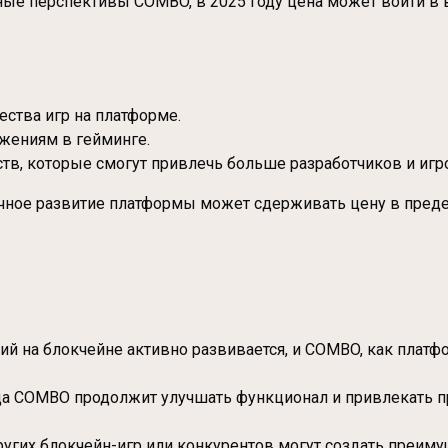
ные перспективы COMBO, в 2025 году цена может войти в
ства игр на платформе.
жениям в гейминге.
тв, которые смогут привлечь больше разработчиков и игр
очное развитие платформы может сдерживать цену в преде
й на блокчейне активно развивается, и COMBO, как платфо
а COMBO продолжит улучшать функционал и привлекать пр
угих блокчейн-игр или конкурентов могут создать преим