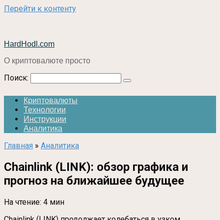
Перейти к контенту
HardHodl.com
О криптовалюте просто
Поиск:
Криптовалюты
Технологии
Инструкции
Аналитика
Главная
»
Аналитика
Chainlink (LINK): обзор графика и
прогноз на ближайшее будущее
На чтение:
4 мин
Chainlink (LINK) продолжает колебаться в узком