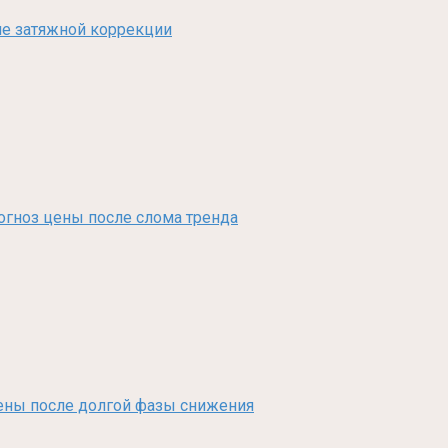
сле затяжной коррекции
рогноз цены после слома тренда
з цены после долгой фазы снижения