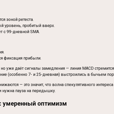
ся зоной ретеста.
ый уровень, пробитый вверх.
т с 99-дневной SMA.
ия.
ся фиксация прибыли.
, но уже даёт сигналы замедления — линия MACD стремится
ние (особенно 7- и 25-дневная) выстроились в бычьем пор
ижаются — это значит, что волна спекулятивного интерес
и нужна пауза на передышку.
а: умеренный оптимизм