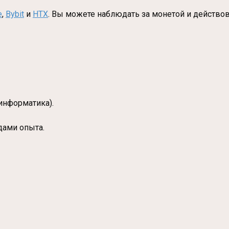
e
,
Bybit
и
HTX
. Вы можете наблюдать за монетой и действова
информатика).
дами опыта.