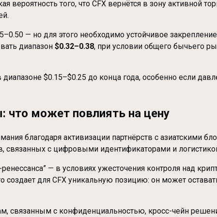
я вероятность того, что CFX вернётся в зону активной тор
ей.
45–0.50 — но для этого необходимо устойчивое закреплени
звать диапазон
$0.32–0.38
, при условии общего бычьего ры
диапазоне $0.15–$0.25 до конца года, особенно если дав
 что может повлиять на цену
внимания благодаря активизации партнёрств с азиатскими 
в, связанных с цифровыми идентификаторами и логистико
ренессанса” — в условиях ужесточения контроля над крип
 создает для CFX уникальную позицию: он может оставатьс
енам, связанным с конфиденциальностью, кросс-чейн решен