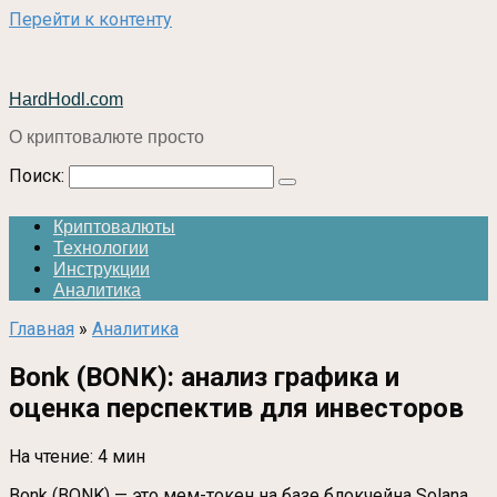
Перейти к контенту
HardHodl.com
О криптовалюте просто
Поиск:
Криптовалюты
Технологии
Инструкции
Аналитика
Главная
»
Аналитика
Bonk (BONK): анализ графика и
оценка перспектив для инвесторов
На чтение:
4 мин
Bonk (BONK) — это мем-токен на базе блокчейна Solana,