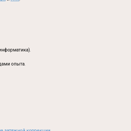
информатика).
дами опыта.
сле затяжной коррекции