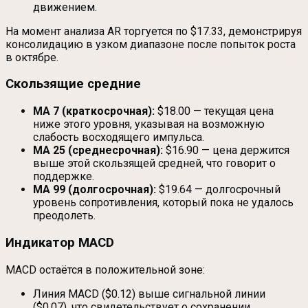
движением.
На момент анализа AR торгуется по $17.33, демонстрируя
консолидацию в узком диапазоне после попыток роста
в октябре.
Скользящие средние
MA 7 (краткосрочная):
$18.00 — текущая цена
ниже этого уровня, указывая на возможную
слабость восходящего импульса.
MA 25 (среднесрочная):
$16.90 — цена держится
выше этой скользящей средней, что говорит о
поддержке.
MA 99 (долгосрочная):
$19.64 — долгосрочный
уровень сопротивления, который пока не удалось
преодолеть.
Индикатор MACD
MACD остаётся в положительной зоне:
Линия MACD ($0.12) выше сигнальной линии
($0.07), что свидетельствует о сохранении