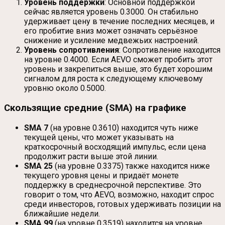
Уровень поддержки
: Основной поддержкой
сейчас является уровень 0.3000. Он стабильно
удерживает цену в течение последних месяцев, и
его пробитие вниз может означать серьёзное
снижение и усиление медвежьих настроений.
Уровень сопротивления
: Сопротивление находится
на уровне 0.4000. Если AEVO сможет пробить этот
уровень и закрепиться выше, это будет хорошим
сигналом для роста к следующему ключевому
уровню около 0.5000.
Скользящие средние (SMA) на графике
SMA 7
(на уровне 0.3610) находится чуть ниже
текущей цены, что может указывать на
краткосрочный восходящий импульс, если цена
продолжит расти выше этой линии.
SMA 25
(на уровне 0.3375) также находится ниже
текущего уровня цены и придаёт монете
поддержку в среднесрочной перспективе. Это
говорит о том, что AEVO, возможно, находит спрос
среди инвесторов, готовых удерживать позиции на
ближайшие недели.
SMA 99
(на уровне 0.3519) находится на уровне,