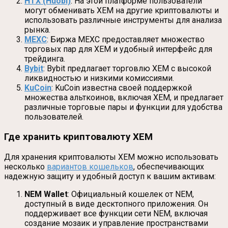
HTX (Huobi)
: На этой платформе пользователи
могут обменивать XEM на другие криптовалюты и
использовать различные инструменты для анализа
рынка.
MEXC
: Биржа MEXC предоставляет множество
торговых пар для XEM и удобный интерфейс для
трейдинга.
Bybit
: Bybit предлагает торговлю XEM с высокой
ликвидностью и низкими комиссиями.
KuCoin
: KuCoin известна своей поддержкой
множества альткоинов, включая XEM, и предлагает
различные торговые пары и функции для удобства
пользователей.
Где хранить криптовалюту XEM
Для хранения криптовалюты XEM можно использовать
несколько
вариантов кошельков
, обеспечивающих
надежную защиту и удобный доступ к вашим активам:
NEM Wallet
: Официальный кошелек от NEM,
доступный в виде десктопного приложения. Он
поддерживает все функции сети NEM, включая
создание мозаик и управление пространствами