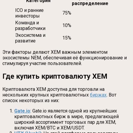
Категория
распределение
ICO и ранние
75%
инвесторы
Команда и
10%
разработчики
Экосистема и
15%
развитие
Эти факторы делают XEM важным элементом
экосистемы NEM, обеспечивая её функционирование и
стимулируя участие пользователей.
Где купить криптовалюту XEM
Криптовалюта XEM доступна для торговли на
нескольких крупных криптовалютных
биржах
. Вот
список некоторых из них:
Gate.io
: Gate.io является одной из крупнейших
криптовалютных бирж в мире, предлагающей
широкий ассортимент торговых пар для XEM,
включая XEM/BTC и XEM/USDT.