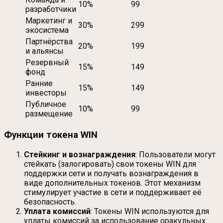
10%
99
разработчики
Маркетинг и
30%
299
экосистема
Партнёрства
20%
199
и альянсы
Резервный
15%
149
фонд
Ранние
15%
149
инвесторы
Публичное
10%
99
размещение
Функции токена WIN
Стейкинг и вознаграждения
: Пользователи могут
стейкать (залогировать) свои токены WIN для
поддержки сети и получать вознаграждения в
виде дополнительных токенов. Этот механизм
стимулирует участие в сети и поддерживает её
безопасность.
Уплата комиссий
: Токены WIN используются для
уплаты комиссий за использование оракульных