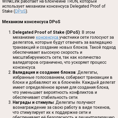
WINkLink работает на блокчейне TRON, который
использует механизм консенсуса Delegated Proof of
Stake (
DPoS
).
Механизм консенсуса DPoS
Delegated Proof of Stake (DPoS)
: В этом
механизме
консенсуса
участники сети голосуют за
делегатов, которые будут отвечать за валидацию
транзакций и создание новых блоков. Такой подход
обеспечивает высокую скорость и
масштабируемость сети, так как количество
валидаторов ограничено, что ускоряет процесс
консенсуса.
Валидация и создание блоков
: Делегаты,
избранные голосованием, собирают транзакции в
блоки и добавляют их в блокчейн. Каждый делегат
имеет определённое время для создания блока,
что уменьшает вероятность конфликтов и
обеспечивает стабильность сети.
Награды и стимулы
: Делегаты получают
вознаграждение за свою работу в виде токенов,
что стимулирует их к поддержке сети и
обеспечивает её безопасность и децентрализацию.