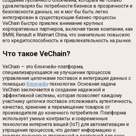
создании публичного блокчейна, который не только
удовлетворял бы потребности бизнеса в прозрачности и
безопасности данных, но и мог бы быть легко
интегрирован в существующие бизнес-процессы.
VeChain быстро привлек внимание крупных
корпоративных партнеров, включая такие компании, как
BMW, Renault и Walmart China, что значительно повысило
его кредитоспособность и привлекательность на рынке.
Что такое VeChain?
VeChain — это блокчейн-платформа,
специализирующаяся на улучшении процессов
управления цепочками поставок и интеграции данных с
помощью
блокчейн
-технологии. Основная задача
VeChain заключается в создании надежной и
эффективной системы, которая позволяет каждому
участнику цепочки поставок отслеживать аутентичность,
качество, хранение и перемещение товаров от
производителя до конечного потребителя. Платформа
использует умные контракты и современные
технологии интернета вещей (IoT) для автоматизации и
упрощения процессов, что делает информацию о
товарах полностью прозрачной и доступной для всех