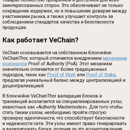
заинтересованных сторон. Это обеспечивает не только
сокращение издержек, но и повышение доверия между
участниками рынка, а также улучшает контроль за
соблюдением стандартов качества и безопасности
продукции.
Как работает VeChain?
VeChain основывается на собственном блокчейне
VeChainThor, который отличается внедрением
механизма
консенсуса
Proof of Authority (PoA). Этот механизм
значительно отличается от более традиционных
подходов, таких как
Proof of Work
или
Proof of Stake
,
предлагая уникальный баланс между централизацией и
децентрализацией.
В блокчейне VeChainThor валидация блоков и
транзакций возлагается на специализированные узлы,
известные как «Authority Masternodes». Для того чтобы
стать таким узлом, необходимо пройти строгую
проверку идентичности, что способствует безопасности
и надежности сети. Эти узлы имеют право генерировать
и валидировать блоки, получая за это вознаграждения.