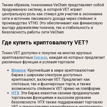
Таким образом, токеномика VeChain представляет собой
продуманную систему, в которой VET играет
центральную роль как стимул для участия в экономике
сети и источник пассивного дохода через стейкинг и
производство VTHO. Это обеспечивает как финансовую
выгоду держателям токенов, так и стабильность и
безопасность работы сети VeChain.
Где купить криптовалюту VET?
Токен VET доступен к покупке на многих крупных
криптовалютных
биржах
, каждая из которых предлагает
различные функции и условия торговли:
Binance
: Крупнейшая в мире криптовалютная
биржа с широким спектром доступных
криптовалют, включая VET. Предлагает как
спотовые, так и фьючерсные торги, а также
возможность стейкинга VET прямо на платформе.
HTX
: Эта биржа известна своими продвинутыми
торговыми функциями и высоким уровнем
безопасности. HTX также поддерживает торговлю
VET и предоставляет разнообразные инструменты