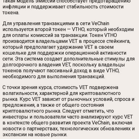
Такая модель эмиссии способствует предотвращению
инфляции и поддерживает стабильность стоимости
токена.
Для управления транзакциями в сети VeChain
используется второй токен — VTHO, который необходим
для оплаты комиссий за транзакции. Токен VTHO
производится владельцами VET в процессе стейкинга,
который предполагает удержание VET в своем
кошельке для поддержки операционной активности
сети. Эта система создает дополнительные стимулы для
долгосрочного владения VET, поскольку владельцы
токенов получают пассивный доход в виде VTHO,
необходимого для выполнения транзакций.
С точки зрения курса, стоимость VET подвержена
волатильности, характерной для криптовалютного
рынка. Курс VET зависит от рыночных условий, спроса и
предложения, а также от общего состояния
криптовалютного рынка. Следует отметить, что
инвесторы и пользователи часто анализируют курс VET
в контексте общего развития проекта VeChain, включая
новости о партнерствах, технологических обновлениях и
экспансии на новые рынки.