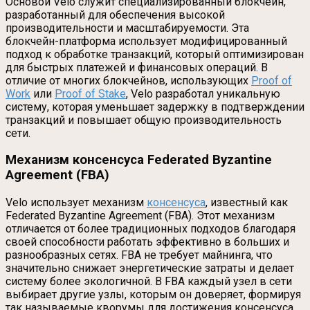
Основой Velo служит специализированный блокчейн,
разработанный для обеспечения высокой
производительности и масштабируемости. Эта
блокчейн-платформа использует модифицированный
подход к обработке транзакций, который оптимизирован
для быстрых платежей и финансовых операций. В
отличие от многих блокчейнов, использующих
Proof of
Work
или
Proof of Stake
, Velo разработал уникальную
систему, которая уменьшает задержку в подтверждении
транзакций и повышает общую производительность
сети.
Механизм консенсуса Federated Byzantine
Agreement (FBA)
Velo использует механизм
консенсуса
, известный как
Federated Byzantine Agreement (FBA). Этот механизм
отличается от более традиционных подходов благодаря
своей способности работать эффективно в больших и
разнообразных сетях. FBA не требует майнинга, что
значительно снижает энергетические затраты и делает
систему более экологичной. В FBA каждый узел в сети
выбирает другие узлы, которым он доверяет, формируя
так называемые кворумы для достижения консенсуса.