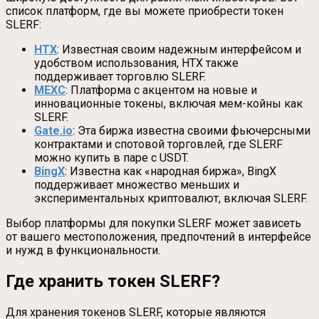
список платформ, где вы можете приобрести токен
SLERF:
HTX
: Известная своим надежным интерфейсом и
удобством использования, HTX также
поддерживает торговлю SLERF.
MEXC
: Платформа с акцентом на новые и
инновационные токены, включая мем-койны как
SLERF.
Gate.io
: Эта биржа известна своими фьючерсными
контрактами и спотовой торговлей, где SLERF
можно купить в паре с USDT.
BingX
: Известна как «народная биржа», BingX
поддерживает множество меньших и
экспериментальных криптовалют, включая SLERF.
Выбор платформы для покупки SLERF может зависеть
от вашего местоположения, предпочтений в интерфейсе
и нужд в функциональности.
Где хранить токен SLERF
?
Для хранения токенов SLERF, которые являются