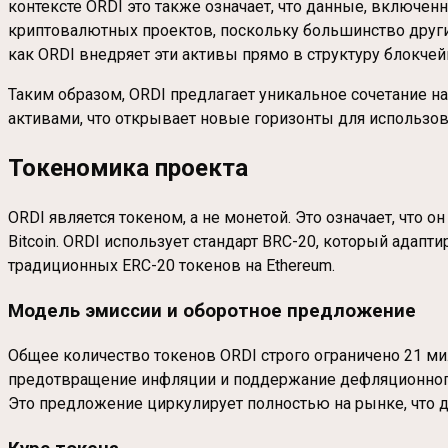
контексте ORDI это также означает, что данные, включе
криптовалютных проектов, поскольку большинство други
как ORDI внедряет эти активы прямо в структуру блокчейна
Таким образом, ORDI предлагает уникальное сочетание н
активами, что открывает новые горизонты для использо
Токеномика проекта
ORDI является токеном, а не монетой. Это означает, что 
Bitcoin. ORDI использует стандарт BRC-20, который адапти
традиционных ERC-20 токенов на Ethereum.
Модель эмиссии и оборотное предложение
Общее количество токенов ORDI строго ограничено 21 ми
предотвращение инфляции и поддержание дефляционного 
Это предложение циркулирует полностью на рынке, что 