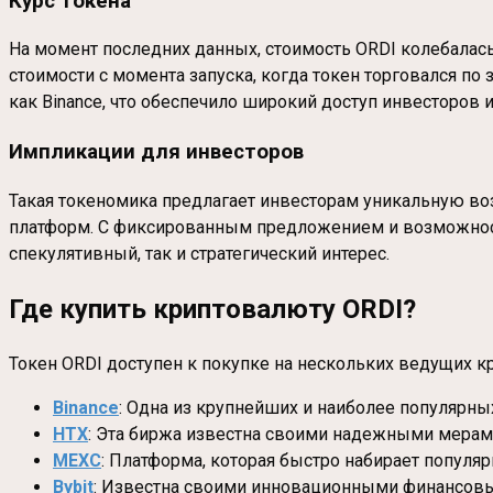
Курс токена
На момент последних данных, стоимость ORDI колебалась
стоимости с момента запуска, когда токен торговался по
как Binance, что обеспечило широкий доступ инвесторов и
Импликации для инвесторов
Такая токеномика предлагает инвесторам уникальную во
платформ. С фиксированным предложением и возможнос
спекулятивный, так и стратегический интерес.
Г
де купить криптовалюту ORDI
?
Токен ORDI доступен к покупке на нескольких ведущих
Binance
: Одна из крупнейших и наиболее популярны
HTX
: Эта биржа известна своими надежными мерам
MEXC
: Платформа, которая быстро набирает популяр
Bybit
: Известна своими инновационными финансовы