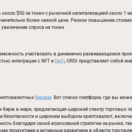
 около $50 за токен с рыночной капитализацией около 1 м
 значительно более низкой цене. Резкое повышение стоимо
 увеличение спроса на токен.
зможность участвовать в динамично развивающемся проек
тью интеграции с NFT и
DeFi
, ORDI представляет собой и
 криптовалютных
биржах
. Вот список платформ, где вы може
х бирж в мире, предлагающая широкий спектр торговых па
и безопасности и широким выбором криптовалют, включая
ность благодаря своей агрессивной стратегии на рынке, т
ми продуктами и активным развитием в области торговли