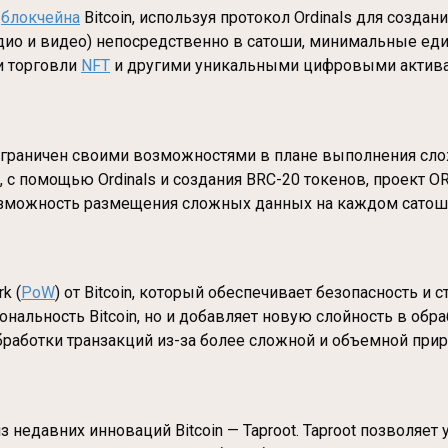
х
блокчейна
Bitcoin, используя протокол Ordinals для создан
удио и видео) непосредственно в сатоши, минимальные еди
и торговли
NFT
и другими уникальными цифровыми актив
 ограничен своими возможностями в плане выполнения сло
о, с помощью Ordinals и создания BRC-20 токенов, проект 
 возможность размещения сложных данных на каждом сатош
k (
PoW
) от Bitcoin, который обеспечивает безопасность и 
альность Bitcoin, но и добавляет новую слойность в обра
бработки транзакций из-за более сложной и объемной при
з недавних инноваций Bitcoin — Taproot. Taproot позволяет