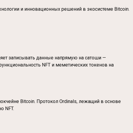
хнологии и инновационных решений в экосистеме Bitcoin.
воляет записывать данные напрямую на сатоши —
 функциональность NFT и меметических токенов на
чейне Bitcoin. Протокол Ordinals, лежащий в основе
о NFT.