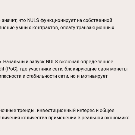
 значит, что NULS функционирует на собственной
лнение умных контрактов, оплату транзакционных
ю. Начальный запуск NULS включал определенное
it (PoC), где участники сети, блокирующие свои монеты
опасности и стабильности сети, но и мотивирует
ыночные тренды, инвестиционный интерес и общее
величения количества применений в реальной экономике